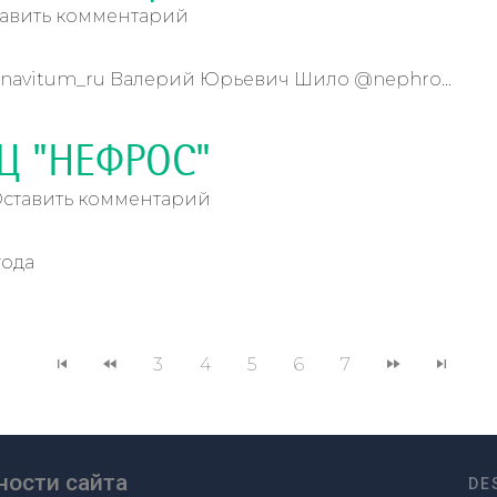
авить комментарий
navitum_ru Валерий Юрьевич Шило @nephro...
ДЦ "НЕФРОС"
ставить комментарий
года
3
4
5
6
7
ости сайта
DE