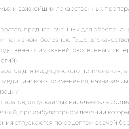
ых и важнейших лекарственных препара
аратов, предназначенных для обеспечени
м нанизмом, болезнью Гоше, злокачест
одственных им тканей, рассеянным скле
логий)
аратов для медицинского применения, в 
я медицинского применения, назначаем
изаций
аратов, отпускаемых населению в соотве
ваний, при амбулаторном лечении которы
ия отпускаются по рецептам врачей бесп