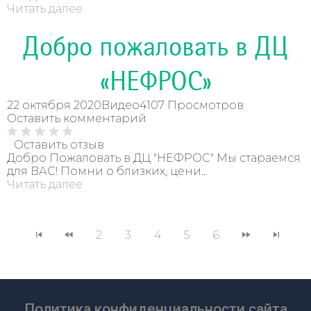
Читать далее
Добро пожаловать в ДЦ
«НЕФРОС»
22 октября 2020
Видео
4107 Просмотров
Оставить комментарий
Оставить отзыв
Добро Пожаловать в ДЦ "НЕФРОС" Мы стараемся
для ВАС! Помни о близких, цени...
Читать далее
2
3
4
5
6
Политика конфиденциальности сайта